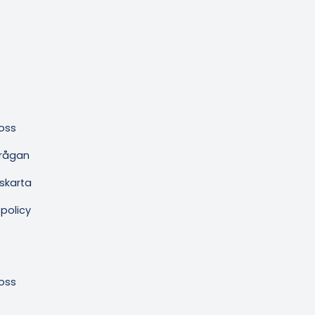
oss
frågan
skarta
spolicy
oss