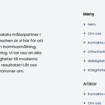
Meny
Hem
Om oss
 lokala målarpartner i
chen är vi här för att
Kontakta 
om inomhusmålning,
Offertför
ng. Vi tar oss an alla
gheter till moderna
Webbplat
 resultatet! Låt oss
Integritet
drömmer om.
Artiklar
Kontakta 
Om oss